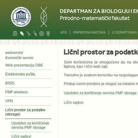
DEPARTMAN ZA BIOLOGIJU I 
Prirodno-matematički fakultet
UPIS
PRIPREMNA NASTAVA
O DEPARTMANU
Lični prostor za podatk
webservisi
Korisnički servisi
Svim korisnicima je omogućeno da na stora
Web prezentacija DBE
fajlova, kao i lični web sajt.
Elektronska pošta
Trenutno je svakom korisniku na raspolagan
BISIS
Pristup ovom prostoru je moguć sa lokalne m
PMF wireless
Uputstvo za korišćenje servisa PMF storage
VPN
Lični sajtovi
Lični prostor za podatke
(storage)
Uputstvo za korišćenje
servisa PMF storage
Lični sajtovi