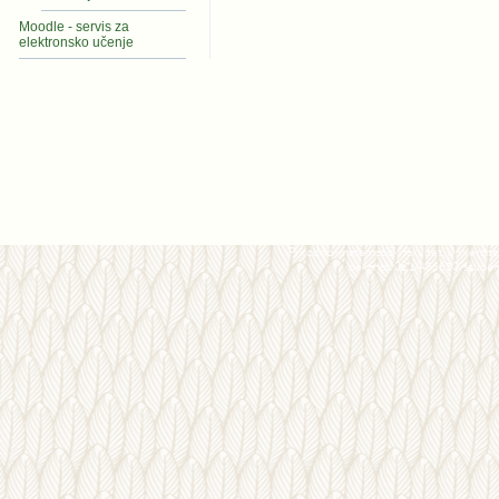
Moodle - servis za
elektronsko učenje
Prirodno-matematički fakultet, Univerzite
dekanat: 021/455630, studen