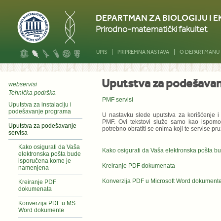
DEPARTMAN ZA BIOLOGIJU I 
Prirodno-matematički fakultet
UPIS
PRIPREMNA NASTAVA
O DEPARTMANU
Uputstva za podešavan
webservisi
Tehnička podrška
PMF servisi
Uputstva za instalaciju i
podešavanje programa
U nastavku slede uputstva za korišćenje i
PMF. Ovi tekstovi služe samo kao ispom
Uputstva za podešavanje
potrebno obratiti se onima koji te servise pru
servisa
Kako osigurati da Vaša
Kako osigurati da Vaša elektronska pošta 
elektronska pošta bude
isporučena kome je
Kreiranje PDF dokumenata
namenjena
Konverzija PDF u Microsoft Word dokument
Kreiranje PDF
dokumenata
Konverzija PDF u MS
Word dokumente