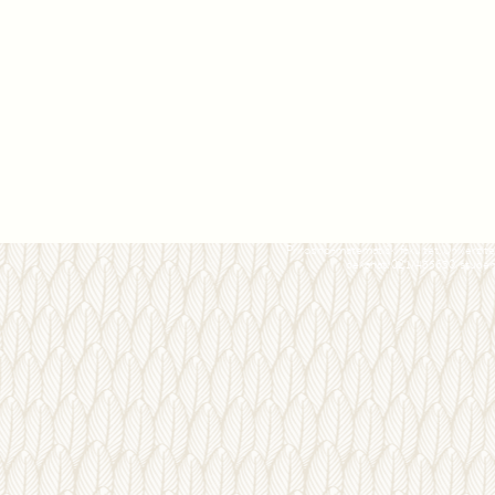
Prirodno-matematički fakultet, Univerzite
dekanat: 021/455630, studen